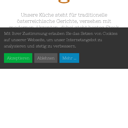
Unsere Küche steht für traditionelle
österreichische Gerichte, versehen mit
modernen Akzenten, dabei steht bestes Steak
Mit Ihrer Zustimmung erlauben Sie das Setzen von Cookies
vom Grill im Zentrum
auf unserer Webseite, um unser Internetangebot zu
analysieren und stetig zu verbessern.
SPEISEKARTE | MENU
Akzeptieren
Ablehnen
Mehr ...