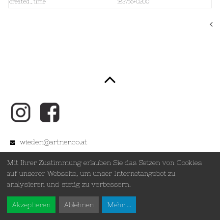
created_time
183756+0200
zurück
wieden@artner.co.at
+43 (0) 1 503 503 3
Mit Ihrer Zustimmung erlauben Sie das Setzen von Cookies
Wir sind auf Sommerpause
auf unserer Webseite, um unser Internetangebot zu
Floragasse 6, 1040 Wien
analysieren und stetig zu verbessern.
Akzeptieren
Ablehnen
Mehr ...