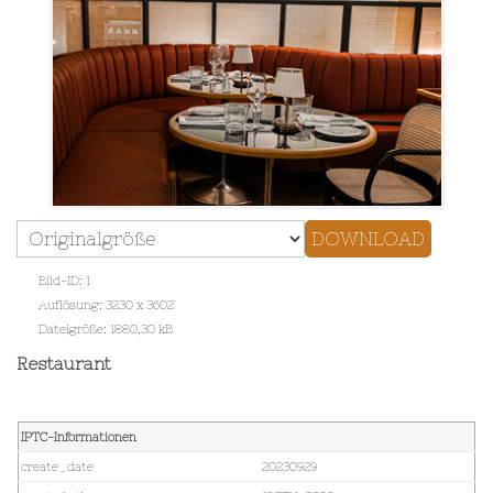
Bild-ID: 1
Auflösung: 3230 x 3602
Dateigröße: 1880,30 kB
Restaurant
IPTC-Informationen
create_date
20230929