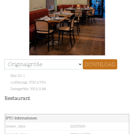
Bild-ID: 1
Auflösung: 3730 x 5761
Dateigröße: 3503,31 kB
Restaurant
IPTC-Informationen
create_date
20230929