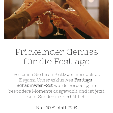
Prickelnder Genuss
für die Festtage
Verleihen Sie Ihren Festtagen sprudelnde
Eleganz! Unser exklusives
Festtags-
Schaumwein-Set
wurde sorgfältig für
besondere Momente ausgewählt und ist jetzt
zum Sonderpreis erhältlich
Nur 60 € statt 75 €