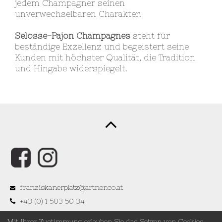
jedem Champagner seinen
unverwechselbaren Charakter.
Selosse-Pajon Champagnes
steht für
beständige Exzellenz und begeistert seine
Kunden mit höchster Qualität, die Tradition
und Hingabe widerspiegelt.
franziskanerplatz@artner.co.at
+43 (0) 1 503 50 34
Mo - Sa: 12:00 - 24:00 | Sonn- und Feiertage
Mit Ihrer Zustimmung erlauben Sie das Setzen von Cookies